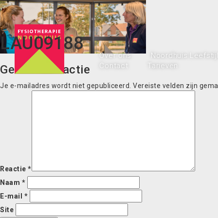
LAU09188
Over ons
Noordhuis Leefstij
Contact
Tarieven
Geef een reactie
Je e-mailadres wordt niet gepubliceerd.
Vereiste velden zijn gem
Reactie
*
Naam
*
E-mail
*
Site