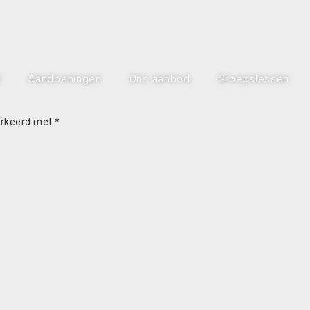
l
Aandoeningen
Ons aanbod
Groepslessen
arkeerd met
*