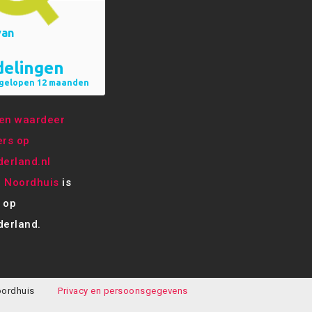
e Noordhuis
is
 op
erland.
oordhuis
Privacy en persoonsgegevens