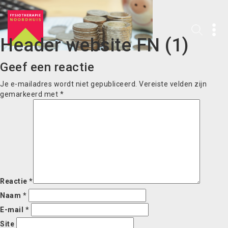
Header website FN (1)
Geef een reactie
Je e-mailadres wordt niet gepubliceerd.
Vereiste velden zijn
gemarkeerd met
*
Reactie
*
Naam
*
E-mail
*
Site