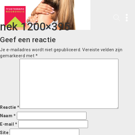
nek 1200×395
Geef een reactie
Je e-mailadres wordt niet gepubliceerd.
Vereiste velden zijn
gemarkeerd met
*
Reactie
*
Naam
*
E-mail
*
Site