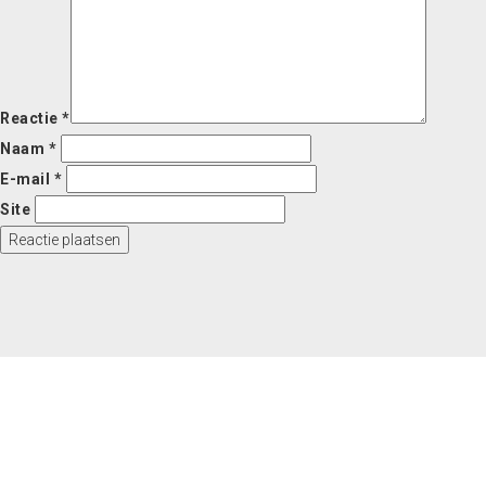
Reactie
*
Naam
*
E-mail
*
Site