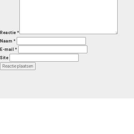
Reactie
*
Naam
*
E-mail
*
Site