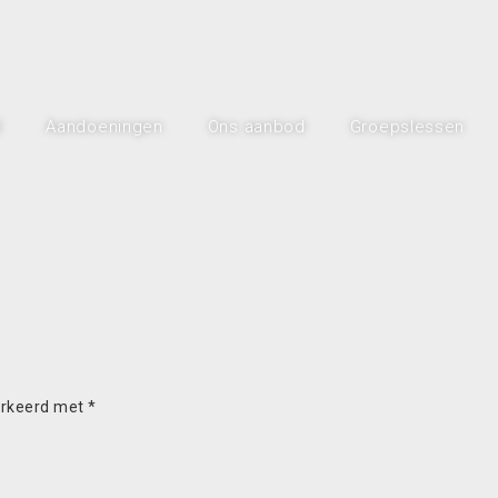
l
Aandoeningen
Ons aanbod
Groepslessen
arkeerd met
*