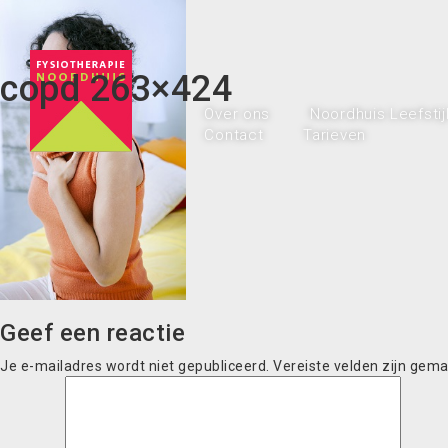
copd 263×424
Over ons
Noordhuis Leefstij
Contact
Tarieven
Geef een reactie
Je e-mailadres wordt niet gepubliceerd.
Vereiste velden zijn gem