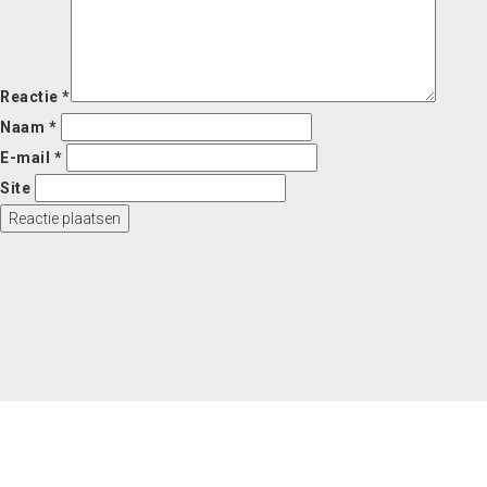
Reactie
*
Naam
*
E-mail
*
Site