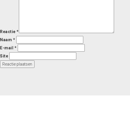
Reactie
*
Naam
*
E-mail
*
Site