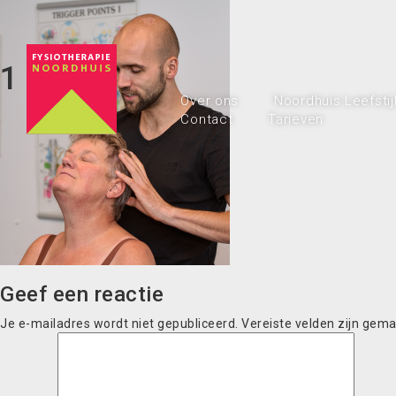
1
Over ons
Noordhuis Leefstij
Contact
Tarieven
Geef een reactie
Je e-mailadres wordt niet gepubliceerd.
Vereiste velden zijn gem