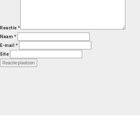
Reactie
*
Naam
*
E-mail
*
Site