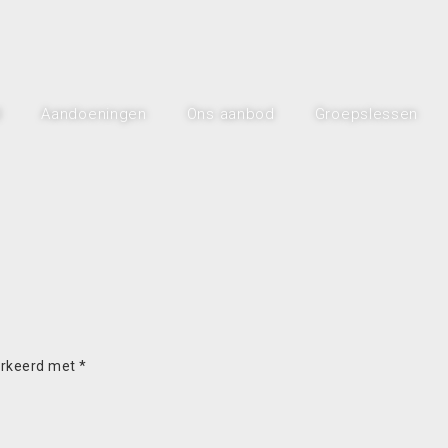
l
Aandoeningen
Ons aanbod
Groepslessen
arkeerd met
*