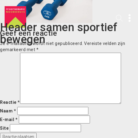
Header samen sportief
Geef een reactie
bewegen
Je e-mailadres wordt niet gepubliceerd.
Vereiste velden zijn
gemarkeerd met
*
Reactie
*
Naam
*
E-mail
*
Site