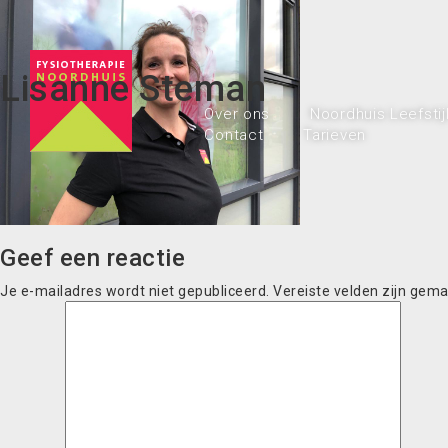
Lisanne Steman
Over ons
Noordhuis Leefstij
Contact
Tarieven
Geef een reactie
Je e-mailadres wordt niet gepubliceerd.
Vereiste velden zijn gem