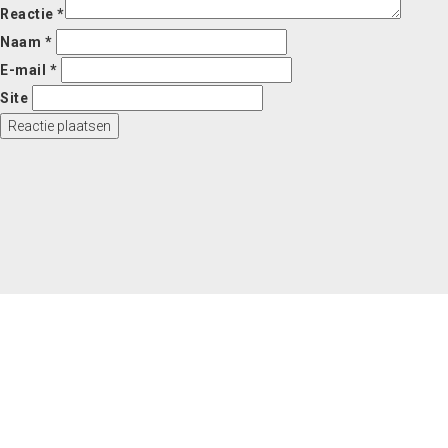
Reactie
*
Naam
*
E-mail
*
Site