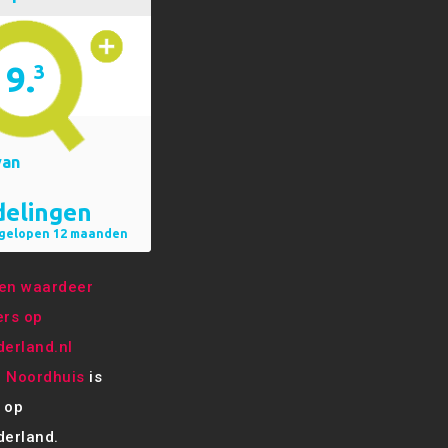
e Noordhuis
is
 op
erland.