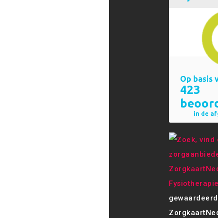
Fysiotherapi
gewaardeerd
ZorgkaartNed