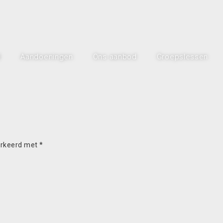
l
Aandoeningen
Ons aanbod
Groepslessen
arkeerd met
*