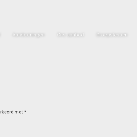
l
Aandoeningen
Ons aanbod
Groepslessen
arkeerd met
*