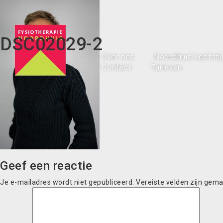
DSC02029-2
Over ons
Noordhuis Leefstij
Contact
Tarieven
Geef een reactie
Je e-mailadres wordt niet gepubliceerd.
Vereiste velden zijn gem