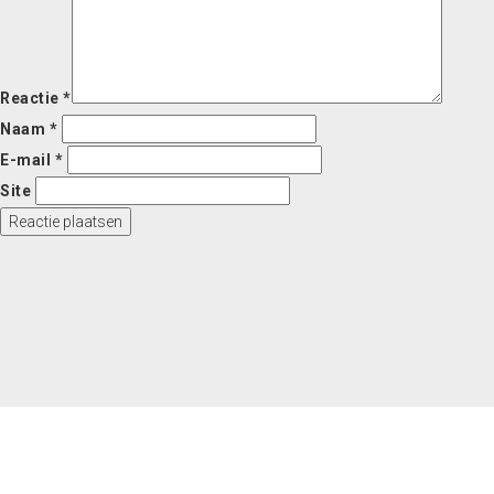
Reactie
*
Naam
*
E-mail
*
Site