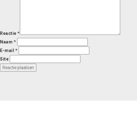
Reactie
*
Naam
*
E-mail
*
Site