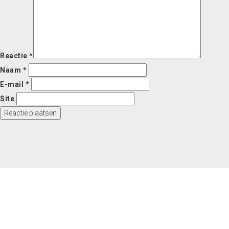
Reactie
*
Naam
*
E-mail
*
Site