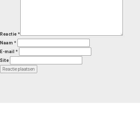
Reactie
*
Naam
*
E-mail
*
Site