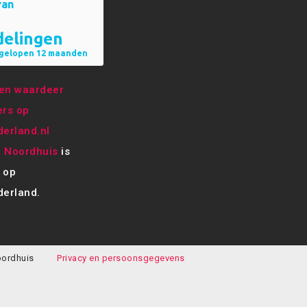
e Noordhuis
is
 op
erland.
oordhuis
Privacy en persoonsgegevens