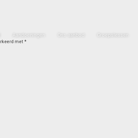
l
Aandoeningen
Ons aanbod
Groepslessen
arkeerd met
*