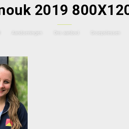
nouk 2019 800X12
l
Aandoeningen
Ons aanbod
Groepslessen