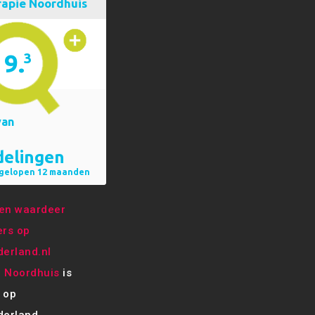
e Noordhuis
is
 op
erland.