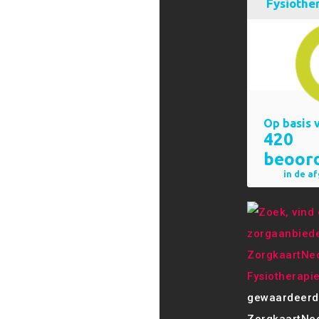
Fysiotherapi
gewaardeerd
ZorgkaartNed