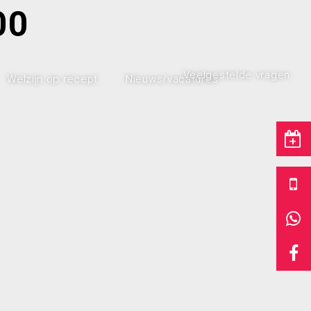
00
Veelgestelde vragen
Welzijn op recept
Nieuws/vacatures