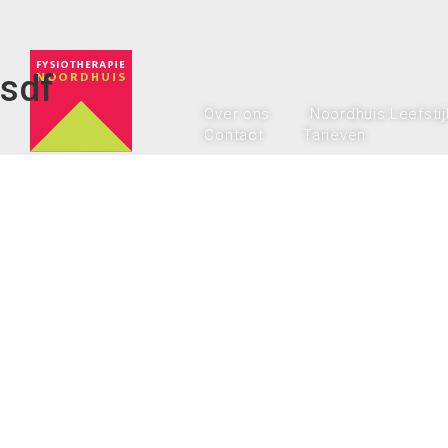
sdf
Over ons
Noordhuis Leefstij
Contact
Tarieven