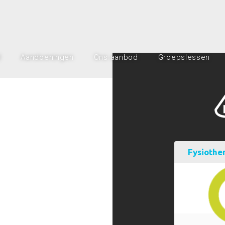
l
Aandoeningen
Ons aanbod
Groepslessen