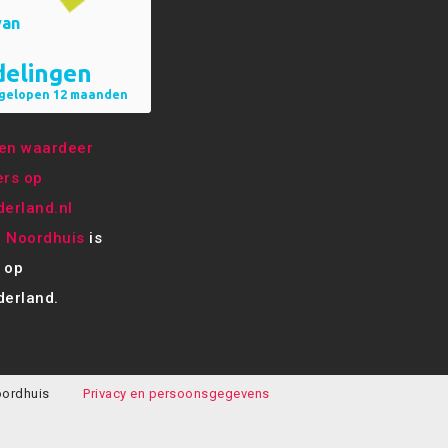
e Noordhuis
is
 op
erland.
oordhuis
Privacy en persoonsgegevens